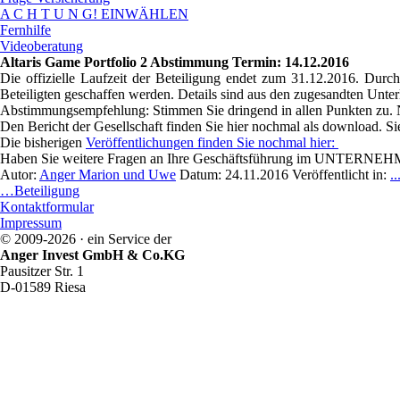
A C H T U N G! EINWÄHLEN
Fernhilfe
Videoberatung
Altaris Game Portfolio 2 Abstimmung Termin: 14.12.2016
Die offizielle Laufzeit der Beteiligung endet zum 31.12.2016.
Durch
Beteiligten geschaffen werden. Details sind aus den zugesandten Unter
Abstimmungsempfehlung:
Stimmen Sie dringend in allen Punkten zu.
Den Bericht der Gesellschaft finden Sie hier nochmal als download. 
Die bisherigen
Veröffentlichungen finden Sie nochmal hier:
Haben Sie weitere Fragen an Ihre Geschäftsführung im UNTER
Autor:
Anger Marion und Uwe
Datum:
24.11.2016
Veröffentlicht in:
.
…Beteiligung
Kontaktformular
Impressum
© 2009-2026 · ein Service der
Anger Invest GmbH & Co.KG
Pausitzer Str. 1
D-01589 Riesa