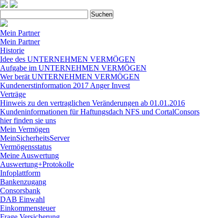
Suchen
nach:
Mein Partner
Mein Partner
Historie
Idee des UNTERNEHMEN VERMÖGEN
Aufgabe im UNTERNEHMEN VERMÖGEN
Wer berät UNTERNEHMEN VERMÖGEN
Kundenerstinformation 2017 Anger Invest
Verträge
Hinweis zu den vertraglichen Veränderungen ab 01.01.2016
Kundeninformationen für Haftungsdach NFS und CortalConsors
hier finden sie uns
Mein Vermögen
MeinSicherheitsServer
Vermögensstatus
Meine Auswertung
Auswertung+Protokolle
Infoplattform
Bankenzugang
Consorsbank
DAB Einwahl
Einkommensteuer
Frage Versicherung