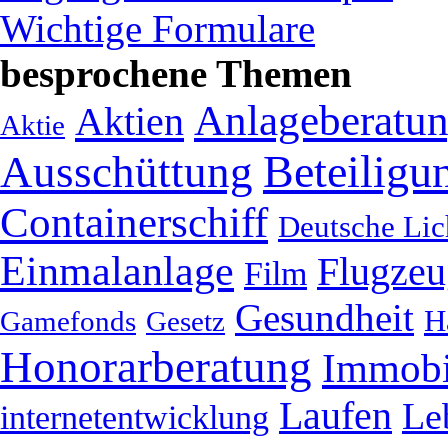
Wichtige Formulare
besprochene Themen
Anlageberatu
Aktien
Aktie
Beteiligu
Ausschüttung
Containerschiff
Deutsche Lic
Einmalanlage
Flugzeu
Film
Gesundheit
H
Gamefonds
Gesetz
Honorarberatung
Immobi
Laufen
Le
internetentwicklung