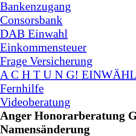
Bankenzugang
Consorsbank
DAB Einwahl
Einkommensteuer
Frage Versicherung
A C H T U N G! EINWÄH
Fernhilfe
Videoberatung
Anger Honorarberatung 
Namensänderung