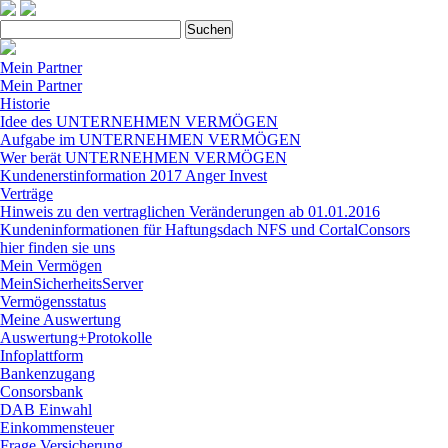
Suchen
nach:
Mein Partner
Mein Partner
Historie
Idee des UNTERNEHMEN VERMÖGEN
Aufgabe im UNTERNEHMEN VERMÖGEN
Wer berät UNTERNEHMEN VERMÖGEN
Kundenerstinformation 2017 Anger Invest
Verträge
Hinweis zu den vertraglichen Veränderungen ab 01.01.2016
Kundeninformationen für Haftungsdach NFS und CortalConsors
hier finden sie uns
Mein Vermögen
MeinSicherheitsServer
Vermögensstatus
Meine Auswertung
Auswertung+Protokolle
Infoplattform
Bankenzugang
Consorsbank
DAB Einwahl
Einkommensteuer
Frage Versicherung