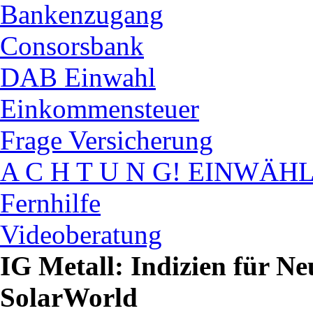
Bankenzugang
Consorsbank
DAB Einwahl
Einkommensteuer
Frage Versicherung
A C H T U N G! EINWÄH
Fernhilfe
Videoberatung
IG Metall: Indizien für Ne
SolarWorld