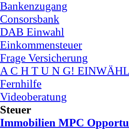
Bankenzugang
Consorsbank
DAB Einwahl
Einkommensteuer
Frage Versicherung
A C H T U N G! EINWÄH
Fernhilfe
Videoberatung
Steuer
Immobilien MPC Opportuni